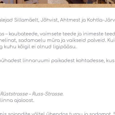
ejad Sillamäelt, Jõhvist, Ahtmest ja Kohtla-Järv
has – kaubateede, vaimsete teede ja inimeste te
inat, sadamaelu müra ja vaikseid palveid. Kuid s
g kuhu kõigil ei olnud ligipääsu.
pühadest linnaruumi paikadest kohtadesse, kus 
üststrasse – Russ-Strasse.
linna ajaloost.
is sajandite vältel ühendas turgu ja sadamat. Si