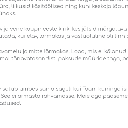
, liikusid käsitöölised ning kuni keskaja lõpun
ühaks.
a vene kaupmeeste kirik, kes jätsid märgatava jä
utada, kui elav, lärmakas ja vastuoluline oli linn
änavamelu ja mitte lärmakas. Lood, mis ei kõlan
mal tänavatasandist, paksude müüride taga, pai
e satub umbes sama sageli kui Taani kuninga is
k. See ei armasta rahvamasse. Meie aga pääseme 
ladused.