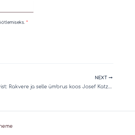
öötlemiseks.
NEXT
„Härg sarvist: Rakvere ja selle ümbrus koos Josef Katziga“
Theme