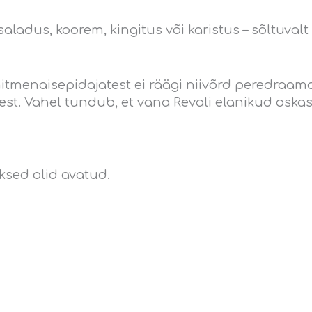
: saladus, koorem, kingitus või karistus – sõltuval
itmenaisepidajatest ei räägi niivõrd peredraama
usest. Vahel tundub, et vana Revali elanikud osk
 uksed olid avatud.