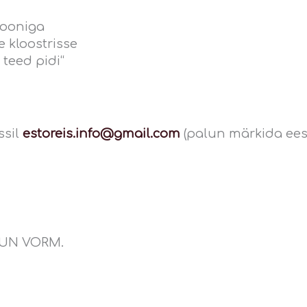
iooniga
e kloostrisse
teed pidi“
ssil
estoreis.info@gmail.com
(palun märkida ees-
LUN VORM.