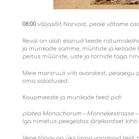
08:00
väljasõit Narvast, peale võtame osal
Reval on alati elanud teede ristumisko
ja munkade samme, müntide ja kellade hel
peitus müüride, uste ja tornide taga nin
Meie marsruut viib avaratest, peaaegu 
oma saladused.
Kaupmeeste ja munkade teed pidi
platea Monachorum – Monnekestrasse – R
Iga nimetus peegeldas järjekordset kihti 
Vene tänav on üks linna vanimaid teid, m