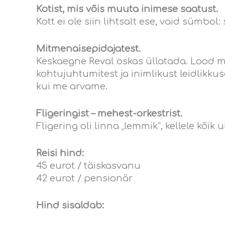
Kotist, mis võis muuta inimese saatust.
Kott ei ole siin lihtsalt ese, vaid sümbol
Mitmenaisepidajatest.
Keskaegne Reval oskas üllatada. Lood m
kohtujuhtumitest ja inimlikust leidlikk
kui me arvame.
Fligeringist – mehest-orkestrist.
Fligering oli linna „lemmik“, kellele kõik
Reisi hind:
45 eurot / täiskasvanu
42 eurot / pensionär
Hind sisaldab: