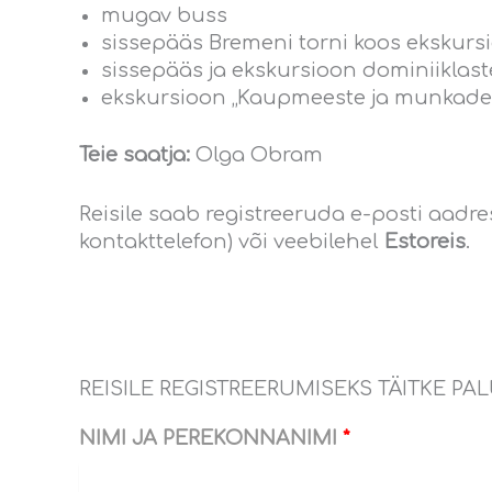
mugav buss
sissepääs Bremeni torni koos ekskurs
sissepääs ja ekskursioon dominiiklast
ekskursioon „Kaupmeeste ja munkade 
Teie saatja:
Olga Obram
Reisile saab registreeruda e-posti aadre
kontakttelefon) või veebilehel
Estoreis
.
REISILE REGISTREERUMISEKS TÄITKE PA
NIMI JA PEREKONNANIMI