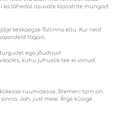
i ka lähedal asuvate kloostrite mungad.
lje keskaegse Tallinna ellu. Kui neid
 sajandeid tagasi.
ud turgudel ega jõudnud
kades, kuhu juhuslik tee ei viinud.
iklikesse ruumidesse. Bremeni torn on
sinna. Jah, just meie. Ärge küsige