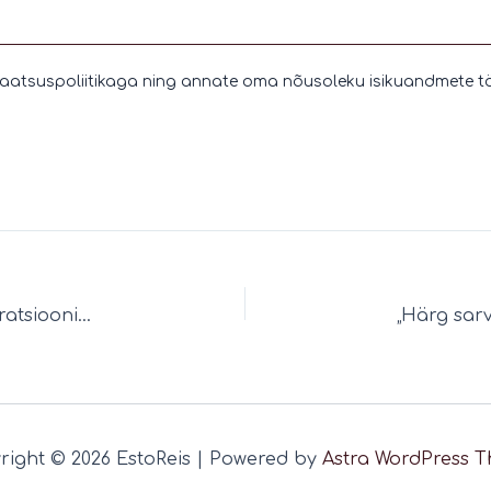
vaatsuspoliitikaga ning annate oma nõusoleku isikuandmete t
„Kivi ja vee muusad: Amandus Adamsoni inspiratsiooni jälgedes“ Marina Dunaeva juhtimisel.
right © 2026 EstoReis | Powered by
Astra WordPress 