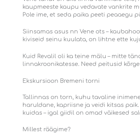
kaupmeeste kaupu vedavate vankrite müra
Pole ime, et seda paika peeti peaaegu p
Siinsamas asus nn Vene ots – kaubahoov j
kiviseid seinu kuulata, on lihtne ette kuj
Kuid Revalil oli ka teine mälu – mitte t
linnakroonikatesse. Need peitusid kõrge
Ekskursioon Bremeni torni
Tallinnas on torn, kuhu tavaline inimen
haruldane, kapriisne ja veidi kitsas pai
kuidas – igal giidil on omad väikesed sa
Millest räägime?