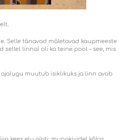
elt.
ede. Selle tänavad mäletavad kaupmeeste
ellel linnal oli ka teine pool – see, mis
ajalugu muutub isiklikuks ja linn avab
in kees elu alati: munakividel kõlas