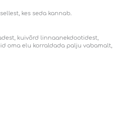
t sellest, kes seda kannab.
dest, kuivõrd linnaanekdootidest,
asid oma elu korraldada palju vabamalt,