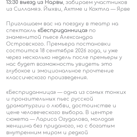
13:30 выезд из Нарвы
, забираем участников
из Силламяэ. Йыхви, Ахтме и Кохтла — Ярве
Приглашаем вас на поездку в театр на
спектакль
«Бесприданница»
по
знаменитой пьесе Александра
Островского. Премьера постановки
состоится 18 сентября 2026 года, и уже
через несколько недель после премьеры у
нас будет возможность увидеть это
глубокое и эмоциональное прочтение
классического произведения.
«Бесприданница» — одна из самых тонких
и пронзительных пьес русской
драматургии о любви, достоинстве и
цене человеческого выбора. В центре
сюжета — Лариса Огудалова, молодая
женщина без приданого, но с богатым
внутренним миром и редкой